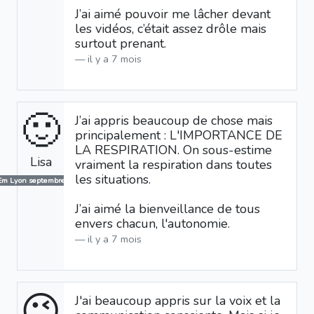
J’ai aimé pouvoir me lâcher devant
les vidéos, c’était assez drôle mais
surtout prenant.
il y a 7 mois
🙂
J’ai appris beaucoup de chose mais
principalement : L'IMPORTANCE DE
LA RESPIRATION. On sous-estime
Lisa
vraiment la respiration dans toutes
les situations.
Em Lyon septembre 2025
J’ai aimé la bienveillance de tous
envers chacun, l'autonomie.
il y a 7 mois
😉
J'ai beaucoup appris sur la voix et la