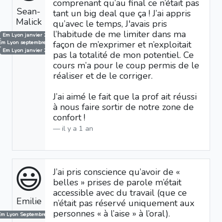
comprenant qu’au final ce n’était pas
Sean-
tant un big deal que ça ! J’ai appris
Malick
qu’avec le temps, J'avais pris
l’habitude de me limiter dans ma
Em Lyon janvier 2025
façon de m’exprimer et n’exploitait
Em Lyon septembre 2025
Em Lyon janvier 2026
pas la totalité de mon potentiel. Ce
cours m’a pour le coup permis de le
réaliser et de le corriger.
J’ai aimé le fait que la prof ait réussi
à nous faire sortir de notre zone de
confort !
il y a 1 an
😃
J’ai pris conscience qu’avoir de «
belles » prises de parole m’était
accessible avec du travail (que ce
Emilie
n’était pas réservé uniquement aux
personnes « à l’aise » à l’oral).
Em Lyon Septembre 2024