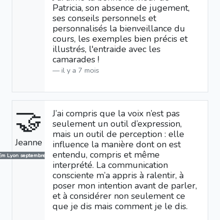
Patricia, son absence de jugement,
ses conseils personnels et
personnalisés la bienveillance du
cours, les exemples bien précis et
illustrés, l'entraide avec les
camarades !
il y a 7 mois
🤝
J’ai compris que la voix n’est pas
seulement un outil d’expression,
mais un outil de perception : elle
Jeanne
influence la manière dont on est
entendu, compris et même
Em Lyon septembre 2025
interprété. La communication
consciente m’a appris à ralentir, à
poser mon intention avant de parler,
et à considérer non seulement ce
que je dis mais comment je le dis.