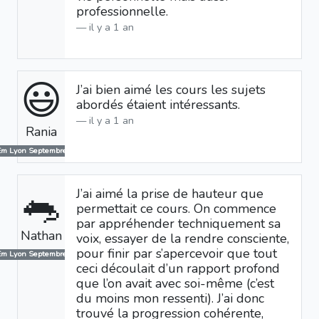
professionnelle.
il y a 1 an
😃
J’ai bien aimé les cours les sujets
abordés étaient intéressants.
il y a 1 an
Rania
Em Lyon Septembre 2024
🐀
J’ai aimé la prise de hauteur que
permettait ce cours. On commence
par appréhender techniquement sa
Nathan
voix, essayer de la rendre consciente,
pour finir par s’apercevoir que tout
Em Lyon Septembre 2024
ceci découlait d’un rapport profond
que l’on avait avec soi-même (c’est
du moins mon ressenti). J’ai donc
trouvé la progression cohérente,