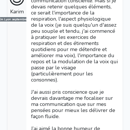
communication consciente. Mais si je
devais retenir quelques éléments,
Karim
ce serait l'importance de la
respiration, l'aspect physiologique
Em Lyon septembre 2025
de la voix (je suis quelqu'un d'assez
peu souple et tendu, j'ai commencé
à pratiquer les exercices de
respiration et des étirements
quotidiens pour me détendre et
améliorer ma voix), l'importance du
repos et la modulation de la voix qui
passe par le visage
(particulièrement pour les
consonnes).
J'ai aussi pris conscience que je
devrais davantage me focaliser sur
ma communication que sur mes
pensées pour mieux les délivrer de
façon fluide.
J’ai aimé la bonne humeur de