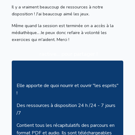
Il y a vraiment beaucoup de ressources à notre
disposition ! J'ai beaucoup aimé les jeux.
Même quand la session est terminée on a accès à la
médiathèque... Je peux donc refaire à volonté les
exercices qui m'aident. Merci !
ractive... pour partager !
Elle apporte de quoi nourrir et ouvrir "les esprits"
!
Des ressources à disposition 24 h /24 - 7 jours
/7
Contient tous les récapitulatifs des parcours en
format PDF et audio. Ils sont téléchargeables